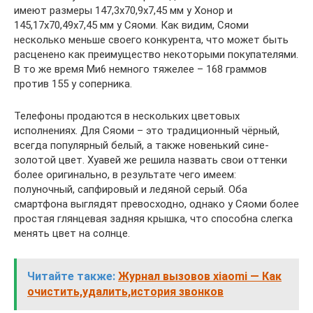
имеют размеры 147,3х70,9х7,45 мм у Хонор и
145,17х70,49х7,45 мм у Сяоми. Как видим, Сяоми
несколько меньше своего конкурента, что может быть
расценено как преимущество некоторыми покупателями.
В то же время Ми6 немного тяжелее – 168 граммов
против 155 у соперника.
Телефоны продаются в нескольких цветовых
исполнениях. Для Сяоми – это традиционный чёрный,
всегда популярный белый, а также новенький сине-
золотой цвет. Хуавей же решила назвать свои оттенки
более оригинально, в результате чего имеем:
полуночный, сапфировый и ледяной серый. Оба
смартфона выглядят превосходно, однако у Сяоми более
простая глянцевая задняя крышка, что способна слегка
менять цвет на солнце.
Читайте также:
Журнал вызовов xiaomi — Как
очистить,удалить,история звонков