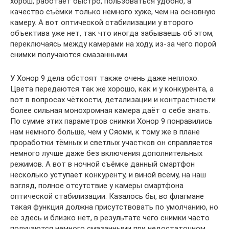
хорош, работает быстро, пользоваться удобно, а
качество съёмки только немного хуже, чем на основную
камеру. А вот оптической стабилизации у второго
объектива уже нет, так что иногда забываешь об этом,
переключаясь между камерами на ходу, из-за чего порой
снимки получаются смазанными.
У Хонор 9 дела обстоят также очень даже неплохо.
Цвета передаются так же хорошо, как и у конкурента, а
вот в вопросах чёткости, детализации и контрастности
более сильная монохромная камера даёт о себе знать.
По сумме этих параметров снимки Хонор 9 понравились
нам немного больше, чем у Сяоми, к тому же в плане
проработки тёмных и светлых участков он справляется
немного лучше даже без включения дополнительных
режимов. А вот в ночной съёмке данный смартфон
несколько уступает конкуренту, и виной всему, на наш
взгляд, полное отсутствие у камеры смартфона
оптической стабилизации. Казалось бы, во флагмане
такая функция должна присутствовать по умолчанию, но
её здесь и близко нет, в результате чего снимки часто
получаются немного смазанными при недостаточном