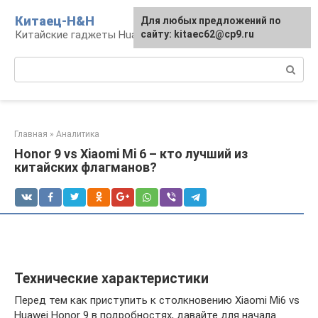
Перейти
Китаец-H&H
Для любых предложений по
к
Китайские гаджеты Huawei и Honor
сайту: kitaec62@cp9.ru
контенту
Поиск:
Главная
»
Аналитика
Honor 9 vs Xiaomi Mi 6 – кто лучший из
китайских флагманов?
Технические характеристики
Перед тем как приступить к столкновению Xiaomi Mi6 vs
Huawei Honor 9 в подробностях, давайте для начала