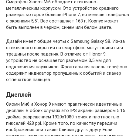
Смартфон Xiaomi Mi6 обладает стеклянно-
металлическим корпусом. Это устройство среднего
размера, которое больше iPhone 7, но меньше телефонов
с экранами 5,5”. Вес составляет 168 г. Корпус может
быть выполнен в черном, синем или белом цвете.
Дизайн имеет общие черты с Samsung Galaxy S8. Из-за
стеклянного покрытия на смартфоне могут появиться
трещины после падения. В отличие от Honor 9,
устройство не оснащается разъемом 3,5 мм для
подключения наушников. Фронтальная панель телефона
содержит индикатор пропущенных событий и сканер
отпечатков пальцев.
Дисплей
Сяоми Ми6 и Хонор 9 имеют практически идентичные
дисплеи. В обоих случаях это IPS экраны размером 5.15
дюйма, разрешением 1920х1080 точек и плотностью
пикселей 428 ppi. Кроме того, по качеству передачи
изображения они также близки друг к другу. Если
смотреть только на картинку, но не знать, где именно