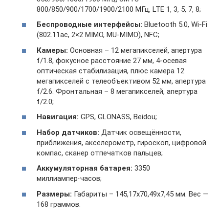
800/850/900/1700/1900/2100 МГц, LTE 1, 3, 5, 7, 8;
Беспроводные интерфейсы:
Bluetooth 5.0, Wi-Fi
(802.11ac, 2×2 MIMO, MU-MIMO), NFC;
Камеры:
Основная – 12 мегапикселей, апертура
f/1.8, фокусное расстояние 27 мм, 4-осевая
оптическая стабилизация, плюс камера 12
мегапикселей с телеобъективом 52 мм, апертура
f/2.6. Фронтальная – 8 мегапикселей, апертура
f/2.0;
Навигация:
GPS, GLONASS, Beidou;
Набор датчиков:
Датчик освещённости,
приближения, акселерометр, гироскоп, цифровой
компас, сканер отпечатков пальцев;
Аккумуляторная батарея:
3350
миллиампер⋅часов;
Размеры:
Габариты – 145,17х70,49х7,45 мм. Вес —
168 граммов.