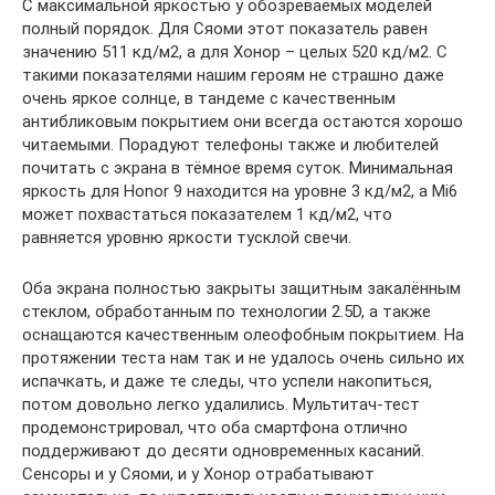
С максимальной яркостью у обозреваемых моделей
полный порядок. Для Сяоми этот показатель равен
значению 511 кд/м2, а для Хонор – целых 520 кд/м2. С
такими показателями нашим героям не страшно даже
очень яркое солнце, в тандеме с качественным
антибликовым покрытием они всегда остаются хорошо
читаемыми. Порадуют телефоны также и любителей
почитать с экрана в тёмное время суток. Минимальная
яркость для Honor 9 находится на уровне 3 кд/м2, а Mi6
может похвастаться показателем 1 кд/м2, что
равняется уровню яркости тусклой свечи.
Оба экрана полностью закрыты защитным закалённым
стеклом, обработанным по технологии 2.5D, а также
оснащаются качественным олеофобным покрытием. На
протяжении теста нам так и не удалось очень сильно их
испачкать, и даже те следы, что успели накопиться,
потом довольно легко удалились. Мультитач-тест
продемонстрировал, что оба смартфона отлично
поддерживают до десяти одновременных касаний.
Сенсоры и у Сяоми, и у Хонор отрабатывают