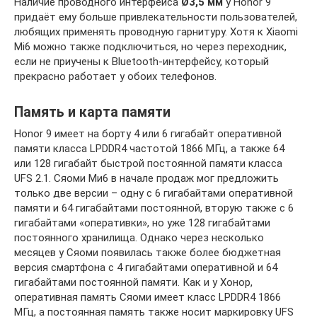
Наличие проводного интерфейса
Ø3,5 мм
у Honor 9
придаёт ему больше привлекательности пользователей,
любящих применять проводную гарнитуру. Хотя к Xiaomi
Mi6 можно также подключиться, но через переходник,
если не приучены к Bluetooth-интерфейсу, который
прекрасно работает у обоих телефонов.
Память и карта памяти
Honor 9 имеет на борту 4 или 6 гигабайт оперативной
памяти класса LPDDR4 частотой 1866 МГц, а также 64
или 128 гигабайт быстрой постоянной памяти класса
UFS 2.1. Сяоми Ми6 в начале продаж мог предложить
только две версии – одну с 6 гигабайтами оперативной
памяти и 64 гигабайтами постоянной, вторую также с 6
гигабайтами «оперативки», но уже 128 гигабайтами
постоянного хранилища. Однако через несколько
месяцев у Сяоми появилась также более бюджетная
версия смартфона с 4 гигабайтами оперативной и 64
гигабайтами постоянной памяти. Как и у Хонор,
оперативная память Сяоми имеет класс LPDDR4 1866
МГц, а постоянная память также носит маркировку UFS