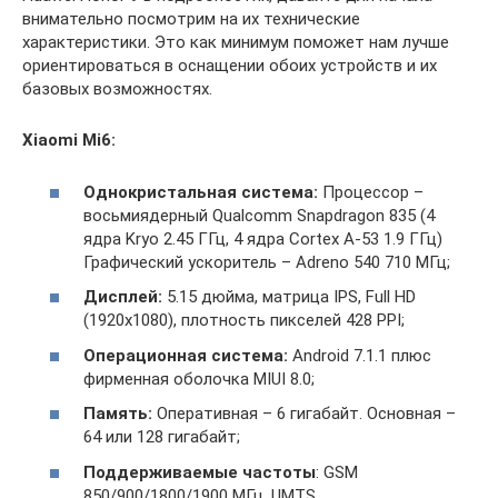
внимательно посмотрим на их технические
характеристики. Это как минимум поможет нам лучше
ориентироваться в оснащении обоих устройств и их
базовых возможностях.
Xiaomi Mi6:
Однокристальная система:
Процессор –
восьмиядерный Qualcomm Snapdragon 835 (4
ядра Kryo 2.45 ГГц, 4 ядра Cortex A-53 1.9 ГГц)
Графический ускоритель – Adreno 540 710 МГц;
Дисплей:
5.15 дюйма, матрица IPS, Full HD
(1920х1080), плотность пикселей 428 PPI;
Операционная система:
Android 7.1.1 плюс
фирменная оболочка MIUI 8.0;
Память:
Оперативная – 6 гигабайт. Основная –
64 или 128 гигабайт;
Поддерживаемые частоты
: GSM
850/900/1800/1900 МГц, UMTS