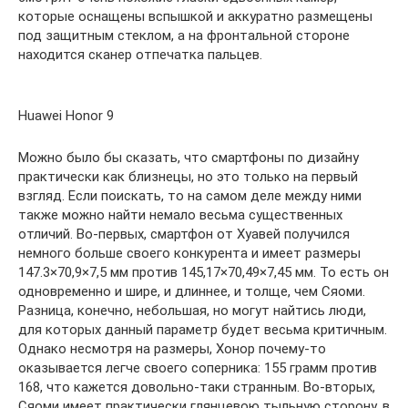
которые оснащены вспышкой и аккуратно размещены
под защитным стеклом, а на фронтальной стороне
находится сканер отпечатка пальцев.
Huawei Honor 9
Можно было бы сказать, что смартфоны по дизайну
практически как близнецы, но это только на первый
взгляд. Если поискать, то на самом деле между ними
также можно найти немало весьма существенных
отличий. Во-первых, смартфон от Хуавей получился
немного больше своего конкурента и имеет размеры
147.3×70,9×7,5 мм против 145,17×70,49×7,45 мм. То есть он
одновременно и шире, и длиннее, и толще, чем Сяоми.
Разница, конечно, небольшая, но могут найтись люди,
для которых данный параметр будет весьма критичным.
Однако несмотря на размеры, Хонор почему-то
оказывается легче своего соперника: 155 грамм против
168, что кажется довольно-таки странным. Во-вторых,
Сяоми имеет практически глянцевою тыльную сторону, в