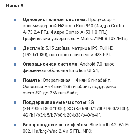
Honor 9:
Однокристальная система:
Процессор –
восьмиядерный HiSilicon Kirin 960 (4 ядра Cortex
A-73 2.4 ГГц, 4 ядра Cortex A-53 1.8 ГГц)
Графический ускоритель – Mali-G71MP8 1037МГц;
Дисплей:
5.15 дюйма, матрица IPS, Full HD
(1920х1080), плотность пикселей 428 PPI;
Операционная система:
Android 7.0 плюс
фирменная оболочка Emotion UI 5.1;
Память:
Оперативная – 4 или 6 гигабайт.
Основная – 64 или 128 гигабайт, поддержка
micro-SD до 256 гигабайт;
Поддерживаемые частоты
: 2G
(850/900/1800/1900); 3G (850/900/1700/1900/2100);
4G (b1/b3/b5/b7/b8/b20/b38/b40/b41);
Беспроводные интерфейсы:
Bluetooth 4.2, Wi-Fi
802.11a/b/g/n/ac 2,4 и 5 ГГц, NFC;