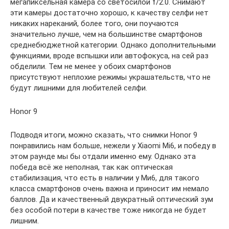
мегапиксельная камера со светосилой f/2.0. Снимают
эти камеры достаточно хорошо, к качеству селфи нет
никаких нареканий, более того, они поучаются
значительно лучше, чем на большинстве смартфонов
среднебюджетной категории. Однако дополнительными
функциями, вроде вспышки или автофокуса, на сей раз
обделили. Тем не менее у обоих смартфонов
присутствуют неплохие режимы украшательств, что не
будут лишними для любителей селфи.
Honor 9
Подводя итоги, можно сказать, что снимки Honor 9
понравились нам больше, нежели у Xiaomi Mi6, и победу в
этом раунде мы бы отдали именно ему. Однако эта
победа всё же неполная, так как оптическая
стабилизация, что есть в наличии у Ми6, для такого
класса смартфонов очень важна и приносит им немало
баллов. Да и качественный двукратный оптический зум
без особой потери в качестве тоже никогда не будет
лишним.