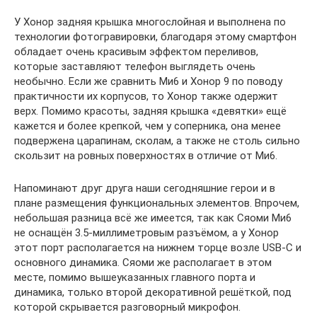
У Хонор задняя крышка многослойная и выполнена по
технологии фотогравировки, благодаря этому смартфон
обладает очень красивым эффектом переливов,
которые заставляют телефон выглядеть очень
необычно. Если же сравнить Ми6 и Хонор 9 по поводу
практичности их корпусов, то Хонор также одержит
верх. Помимо красоты, задняя крышка «девятки» ещё
кажется и более крепкой, чем у соперника, она менее
подвержена царапинам, сколам, а также не столь сильно
скользит на ровных поверхностях в отличие от Ми6.
Напоминают друг друга наши сегодняшние герои и в
плане размещения функциональных элементов. Впрочем,
небольшая разница всё же имеется, так как Сяоми Ми6
не оснащён 3.5-миллиметровым разъёмом, а у Хонор
этот порт располагается на нижнем торце возле USB-C и
основного динамика. Сяоми же располагает в этом
месте, помимо вышеуказанных главного порта и
динамика, только второй декоративной решёткой, под
которой скрывается разговорный микрофон.