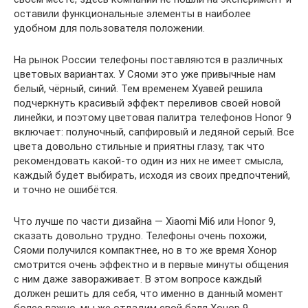
оставили функциональные элементы в наиболее
удобном для пользователя положении.
На рынок России телефоны поставляются в различных
цветовых вариантах. У Сяоми это уже привычные нам
белый, чёрный, синий. Тем временем Хуавей решила
подчеркнуть красивый эффект переливов своей новой
линейки, и поэтому цветовая палитра телефонов Honor 9
включает: полуночный, сапфировый и ледяной серый. Все
цвета довольно стильные и приятны глазу, так что
рекомендовать какой-то один из них не имеет смысла,
каждый будет выбирать, исходя из своих предпочтений,
и точно не ошибётся.
Что лучше по части дизайна — Xiaomi Mi6 или Honor 9,
сказать довольно трудно. Телефоны очень похожи,
Сяоми получился компактнее, но в то же время Хонор
смотрится очень эффектно и в первые минуты общения
с ним даже завораживает. В этом вопросе каждый
должен решить для себя, что именно в данный момент
более важно, мы же отдадим свой балл Хонор 9.