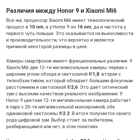
Различия между Honor 9 и Xiaomi Mi6
Всё-же, процессор Xiaomi Mi6 имеет технологический
процесс в
10 nm
, а у Honor 9 он
16 nm
, да и частота у
первого чуть повыше. Это сказывается на выносливости
и производительности, что вероятно и является
причиной некоторой разницы в цене.
Камеры смартфонов имеют функциональные различия. У
Xiaomi Mi6 две 12-ти мегапиксельные камеры: первая с
широким углом обзора и светосилой
f/1,8
. вторая с
телеобъективом, который обладает большим фокусным
расстоянием и светосилой
f/2,6
. Это даёт оптический
зум с высоким качеством реального изображения. У
Honor 9 цветная 12-ти мегапиксельная камера работает
в паре с 20-ти мегапиксельной монохромной, обе
одинаковой светосилы
f/2.2
. В итоге получается своего
рода цифровой зум. Выбор стоит за любителем,
разбирающимся или нет, в этих понятиях.