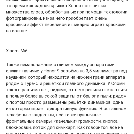
то время как задняя крышка Хонор состоит из
множества слоёв, обработанных при помощи технологии
фотогравировки, из-за чего приобретает очень
красивый эффект переливов и шикарно играет красками
на солнце.
Xiaomi Mi6
Также немаловажным отличием между аппаратами
служит наличие у Honor 9 разъёма на 3,5 миллиметра под
наушники, который находится на нижней грани аппарата
рядом с Type-C и решёткой главного динамика. У Сяоми
такого разъёма нет, видимо, от него решили отказаться
в пользу более высокой защиты от брызг и пыли: рядом
с портом просто размещены решётки динамиков, одна
из которых играет декоративную функцию. В остальном
телефоны стандартны, всё те же привычные
фронтальные камеры, «качельки» громкости, кнопка
блокировки, лоток для сим-карт. Как говорится, всё на
своём месте, здесь компании не пошли на эксперимент и