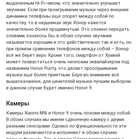
выделенным Hi-Fi-чипом, что значительно улучшает
звучание. Если при проигрывании музыки через внешние
динамики телефоны ещё спорят между собой по
качеству, то в наушниках звук Хонор кажется
значительно более продвинутым. Это сложно передать
словами, казалось бы, в обоих случаях звучание
называется хорошим и это действительно так и есть, но
при прямом сравнении телефонов между собой – Хонор
всё же берёт верх. Кроме того, смартфон от Хуавей
может похвастаться очень неплохим эквалайзером под
названием Honor Purity, что делает прослушивание
музыки ещё более приятным. Беря во внимание всё
вышесказанное, для ценителей музыки лучшим выбором
в данном случае будет именно Honor 9.
Камеры
Камеры Xiaomi MI6 и Honor 9 очень похожи между собой.
В обоих случаях мы имеем сдвоенную камеру с двумя
разными сенсорами. Однако по функциональности эти
модули различаются и исполняют в обоих случаях
разные функции. Так, в случае Сяоми первая камера –