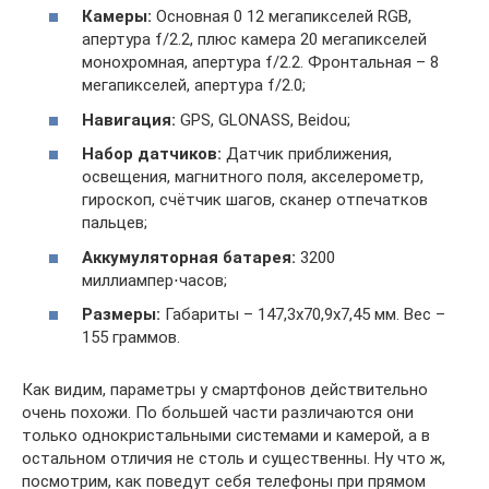
Камеры:
Основная 0 12 мегапикселей RGB,
апертура f/2.2, плюс камера 20 мегапикселей
монохромная, апертура f/2.2. Фронтальная – 8
мегапикселей, апертура f/2.0;
Навигация:
GPS, GLONASS, Beidou;
Набор датчиков:
Датчик приближения,
освещения, магнитного поля, акселерометр,
гироскоп, счётчик шагов, сканер отпечатков
пальцев;
Аккумуляторная батарея:
3200
миллиампер⋅часов;
Размеры:
Габариты – 147,3х70,9х7,45 мм. Вес –
155 граммов.
Как видим, параметры у смартфонов действительно
очень похожи. По большей части различаются они
только однокристальными системами и камерой, а в
остальном отличия не столь и существенны. Ну что ж,
посмотрим, как поведут себя телефоны при прямом