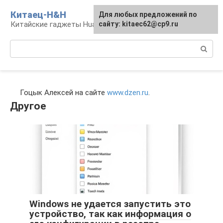
Перейти
Китаец-H&H
Для любых предложений по
к
Китайские гаджеты Huawei и Honor
сайту: kitaec62@cp9.ru
контенту
Поиск:
Гоцык Алексей на сайте
www.dzen.ru
.
Другое
Windows не удается запустить это
устройство, так как информация о