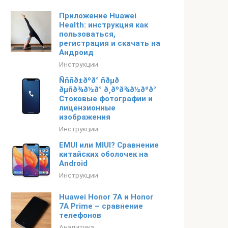
Приложение Huawei
Health: инструкция как
пользоваться,
регистрация и скачать на
Андроид
Инструкции
Ñññð±ðºð° ñðµð
ðµñð¾ð½ð° ð¸ðºð¾ð½ðºð°
Стоковые фотографии и
лицензионные
изображения
Инструкции
EMUI или MIUI? Сравнение
китайских оболочек на
Android
Инструкции
Huawei Honor 7A и Honor
7A Prime – сравнение
телефонов
Аналитика