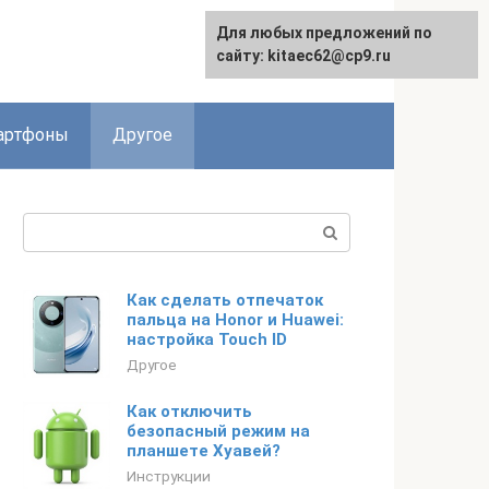
Для любых предложений по
сайту: kitaec62@cp9.ru
артфоны
Другое
Поиск:
Как сделать отпечаток
пальца на Honor и Huawei:
настройка Touch ID
Другое
Как отключить
безопасный режим на
планшете Хуавей?
Инструкции