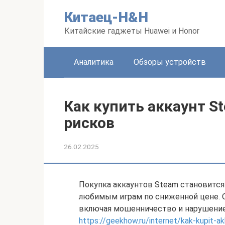
Перейти
Китаец-H&H
к
контенту
Китайские гаджеты Huawei и Honor
Аналитика
Обзоры устройств
Как купить аккаунт S
рисков
26.02.2025
Покупка аккаунтов Steam становится
любимым играм по сниженной цене. О
включая мошенничество и нарушение
https://geekhow.ru/internet/kak-kupit-a