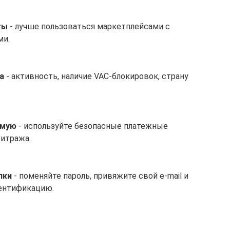
ты
- лучше пользоваться маркетплейсами с
ми.
а
- активность, наличие VAC-блокировок, страну
ямую
- используйте безопасные платежные
итража.
пки
- поменяйте пароль, привяжите свой e-mail и
ентификацию.