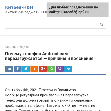
Перейти
Китаец-H&H
Для любых предложений по
к
Китайские гаджеты Huawei и Honor
сайту: kitaec62@cp9.ru
контенту
Поиск:
Главная
»
Другое
Почему телефон Android сам
перезагружается — причины и пояснения
Сентябрь 4th, 2021 Екатерина Васильева
Вообще регулярная произвольная перезагрузка
телефона должна говорить о каких-то серьёзных
проблемах в телефоне. Так ли это? Ответ — нет, не
всегда. Причин может быть много — от неправильных