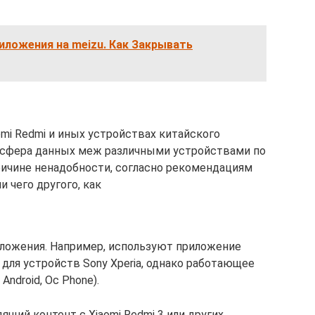
иложения на meizu. Как Закрывать
и
mi Redmi и иных устройствах китайского
нсфера данных меж различными устройствами по
причине ненадобности, согласно рекомендациям
и чего другого, как
ложения. Например, используют приложение
ое для устройств Sony Xperia, однако работающее
ndroid, Ос Phone).
щий контент с Xiaomi Redmi 3 или других