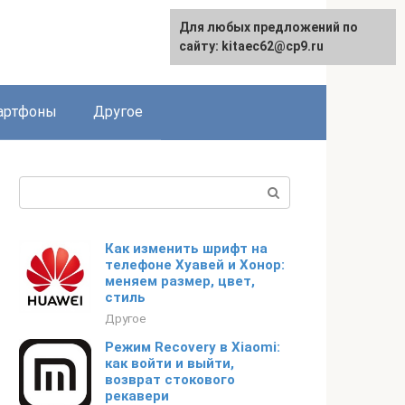
Для любых предложений по
сайту: kitaec62@cp9.ru
артфоны
Другое
Поиск:
Как изменить шрифт на
телефоне Хуавей и Хонор:
меняем размер, цвет,
стиль
Другое
Режим Recovery в Xiaomi:
как войти и выйти,
возврат стокового
рекавери