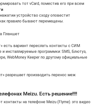
рмировать тот vCard, поместив его при всем
ти
и нажатии устройство сходу оповестит
 как правило бывают перемещены.
На Планшет
» есть вариант переслать контакты с СИМ
е и инсталлируемые программки: SMS, Блютуз,
kype, WebMoney Keeper по другому официальные
нт» разрешает производить перенос меж
лефонах Meizu. Есть решение!!!!
т контакты на телефоне Meizu (Flyme). это видео