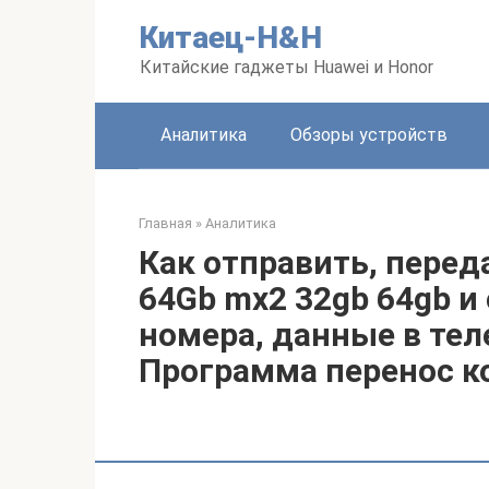
Перейти
Китаец-H&H
к
контенту
Китайские гаджеты Huawei и Honor
Аналитика
Обзоры устройств
Главная
»
Аналитика
Как отправить, переда
64Gb mx2 32gb 64gb и
номера, данные в тел
Программа перенос ко