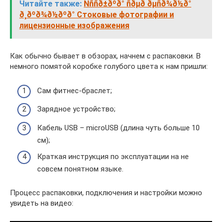
Читайте также:
Ñññð±ðºð° ñðµð ðµñð¾ð½ð°
ð¸ðºð¾ð½ðºð° Стоковые фотографии и
лицензионные изображения
Как обычно бывает в обзорах, начнем с распаковки. В
немного помятой коробке голубого цвета к нам пришли:
Сам фитнес-браслет;
Зарядное устройство;
Кабель USB – microUSB (длина чуть больше 10
см);
Краткая инструкция по эксплуатации на не
совсем понятном языке.
Процесс распаковки, подключения и настройки можно
увидеть на видео: