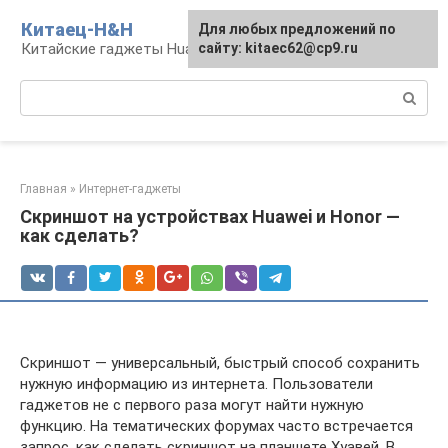
Перейти
Китаец-H&H
Для любых предложений по
к
Китайские гаджеты Huawei и Honor
сайту: kitaec62@cp9.ru
контенту
Поиск:
Главная
»
Интернет-гаджеты
Скриншот на устройствах Huawei и Honor —
как сделать?
Скриншот — универсальный, быстрый способ сохранить
нужную информацию из интернета. Пользователи
гаджетов не с первого раза могут найти нужную
функцию. На тематических форумах часто встречается
запрос, как сделать скриншот на планшете Хуавей. В