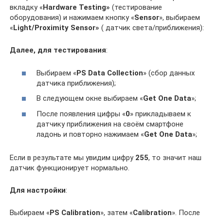
вкладку «
Hardware Testing»
(тестирование
оборудования) и нажимаем кнопку «
Sensor
», выбираем
«
Light/Proximity Sensor»
( датчик света/приближения):
Далее, для тестирования
:
Выбираем «
PS Data Collection
» (сбор данных
датчика приближения);
В следующем окне выбираем «
Get One Data
»;
После появления цифры «
0
» прикладываем к
датчику приближения на своём смартфоне
ладонь и повторно нажимаем «
Get One Data
»;
Если в результате мы увидим цифру
255
, то значит наш
датчик функционирует нормально.
Для настройки
:
Выбираем «
PS Calibration
», затем «
Calibration
». После