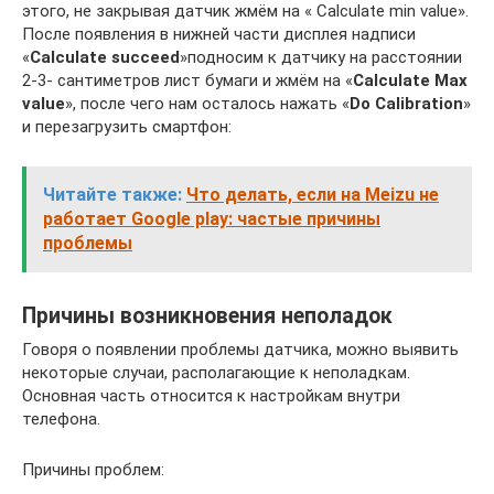
этого, не закрывая датчик жмём на « Calculate min value».
После появления в нижней части дисплея надписи
«
Calculate succeed
»подносим к датчику на расстоянии
2-3- сантиметров лист бумаги и жмём на «
Calculate Max
value
», после чего нам осталось нажать «
Do Calibration
»
и перезагрузить смартфон:
Читайте также:
Что делать, если на Meizu не
работает Google play: частые причины
проблемы
Причины возникновения неполадок
Говоря о появлении проблемы датчика, можно выявить
некоторые случаи, располагающие к неполадкам.
Основная часть относится к настройкам внутри
телефона.
Причины проблем: